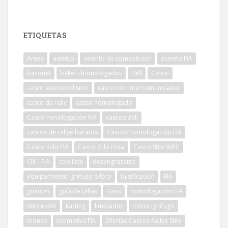
ETIQUETAS
Arnés
asiento
asiento de competición
asiento FIA
bacquet
bakets homologados
Bell
Casco
casco automovilismo
casco con intercomunicador
casco de rally
casco homologado
Casco honologación FIA
cascos Bell
cascos de rallye baratos
Cascos homologación FIA
Casco stilo FIA
Casco Stilo rosa
Casco Stilo WRC
CIK - FIA
copiloto
desengrasante
equipamiento ignífugo piloto
falsificación
FIA
guantes
guía de tallas
Hans
homologación FIA
impresión
karting
limpiador
mono ignífugo
monos
normativa FIA
Ofertas Cascos Rallye Stilo