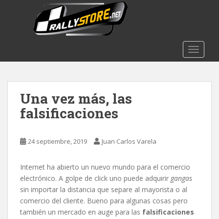
S
k
i
p
t
TOGGLE
o
m
a
Una vez más, las
i
n
falsificaciones
c
o
n
24 septiembre, 2019
Juan Carlos Varela
t
e
Internet ha abierto un nuevo mundo para el comercio
n
electrónico. A golpe de click uno puede adquirir
gangas
t
sin importar la distancia que separe al mayorista o al
comercio del cliente. Bueno para algunas cosas pero
también un mercado en auge para las
falsificaciones