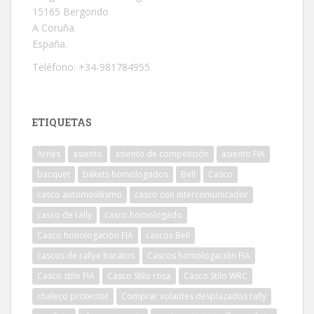
15165 Bergondo
A Coruña
España.
Teléfono: +34-981784955
ETIQUETAS
Arnés
asiento
asiento de competición
asiento FIA
bacquet
bakets homologados
Bell
Casco
casco automovilismo
casco con intercomunicador
casco de rally
casco homologado
Casco honologación FIA
cascos Bell
cascos de rallye baratos
Cascos homologación FIA
Casco stilo FIA
Casco Stilo rosa
Casco Stilo WRC
chaleco protector
Comprar volantes desplazados rally