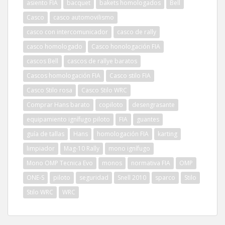
asiento FIA
bacquet
bakets homologados
Bell
Casco
casco automovilismo
casco con intercomunicador
casco de rally
casco homologado
Casco honologación FIA
cascos Bell
cascos de rallye baratos
Cascos homologación FIA
Casco stilo FIA
Casco Stilo rosa
Casco Stilo WRC
Comprar Hans barato
copiloto
desengrasante
equipamiento ignífugo piloto
FIA
guantes
guía de tallas
Hans
homologación FIA
karting
limpiador
Mag-10 Rally
mono ignífugo
Mono OMP Tecnica Evo
monos
normativa FIA
OMP
ONE-S
piloto
seguridad
Snell 2010
sparco
Stilo
Stilo WRC
WRC