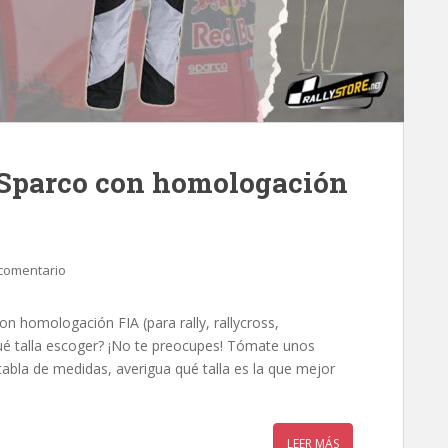
 Sparco con homologación
comentario
 homologación FIA (para rally, rallycross,
é talla escoger? ¡No te preocupes! Tómate unos
 tabla de medidas, averigua qué talla es la que mejor
LEER MÁS