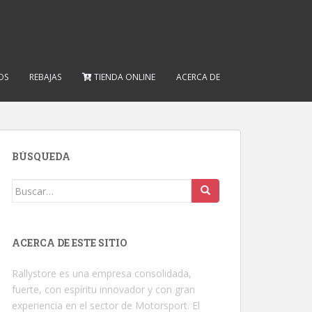
OS
REBAJAS
TIENDA ONLINE
ACERCA DE
BÚSQUEDA
Buscar:
ACERCA DE ESTE SITIO
Rallystore es una empresa consolidada,
fuerte, con espíritu innovador y con gran
experiencia en el sector de Motorsport. El