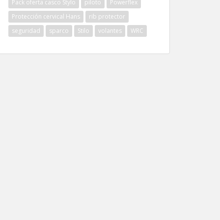
Pack oferta casco Stylo
piloto
Powerflex
Protección cervical Hans
rib protector
seguridad
sparco
Stilo
volantes
WRC