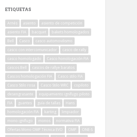
ETIQUETAS
Arnés
asiento
asiento de competición
asiento FIA
bacquet
bakets homologados
Bell
Casco
casco automovilismo
casco con intercomunicador
casco de rally
casco homologado
Casco honologación FIA
cascos Bell
cascos de rallye baratos
Cascos homologación FIA
Casco stilo FIA
Casco Stilo rosa
Casco Stilo WRC
copiloto
desengrasante
equipamiento ignífugo piloto
FIA
guantes
guía de tallas
Hans
homologación FIA
karting
limpiador
mono ignífugo
monos
normativa FIA
Ofertas Mono OMP Técnica EVO
OMP
ONE-S