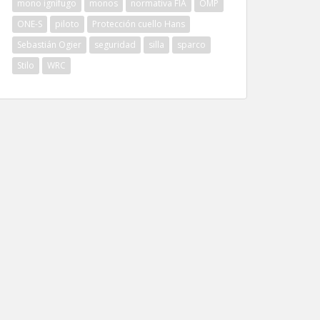
mono ignífugo
monos
normativa FIA
OMP
ONE-S
piloto
Protección cuello Hans
Sebastián Ogier
seguridad
silla
sparco
Stilo
WRC