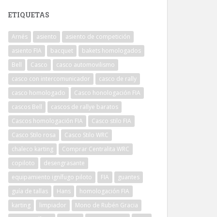
ETIQUETAS
Arnés
asiento
asiento de competición
asiento FIA
bacquet
bakets homologados
Bell
Casco
casco automovilismo
casco con intercomunicador
casco de rally
casco homologado
Casco honologación FIA
cascos Bell
cascos de rallye baratos
Cascos homologación FIA
Casco stilo FIA
Casco Stilo rosa
Casco Stilo WRC
chaleco karting
Comprar Centralita WRC
copiloto
desengrasante
equipamiento ignífugo piloto
FIA
guantes
guía de tallas
Hans
homologación FIA
karting
limpiador
Mono de Rubén Gracia