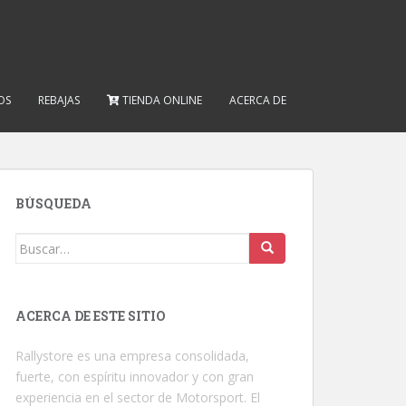
OS
REBAJAS
TIENDA ONLINE
ACERCA DE
BÚSQUEDA
Buscar:
ACERCA DE ESTE SITIO
Rallystore es una empresa consolidada,
fuerte, con espíritu innovador y con gran
experiencia en el sector de Motorsport. El