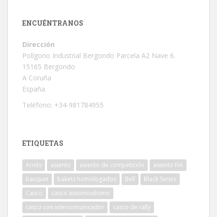
ENCUÉNTRANOS
Dirección
Polígono Industrial Bergondo Parcela A2 Nave 6.
15165 Bergondo
A Coruña
España.
Teléfono: +34-981784955
ETIQUETAS
Arnés
asiento
asiento de competición
asiento FIA
bacquet
bakets homologados
Bell
Black Series
Casco
casco automovilismo
casco con intercomunicador
casco de rally