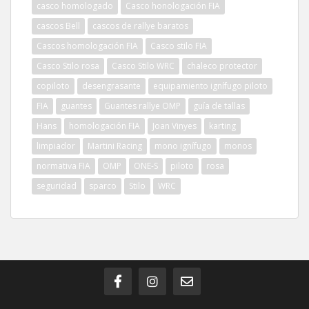
casco homologado
Casco honologación FIA
cascos Bell
cascos de rallye baratos
Cascos homologación FIA
Casco stilo FIA
Casco Stilo rosa
Casco Stilo WRC
chaleco protector
copiloto
desengrasante
equipamiento ignífugo piloto
FIA
guantes
Guantes rallye OMP
guía de tallas
Hans
homologación FIA
Joan Vinyes
karting
limpiador
Martini Racing
mono ignífugo
monos
normativa FIA
OMP
ONE-S
piloto
rosa
seguridad
sparco
Stilo
WRC