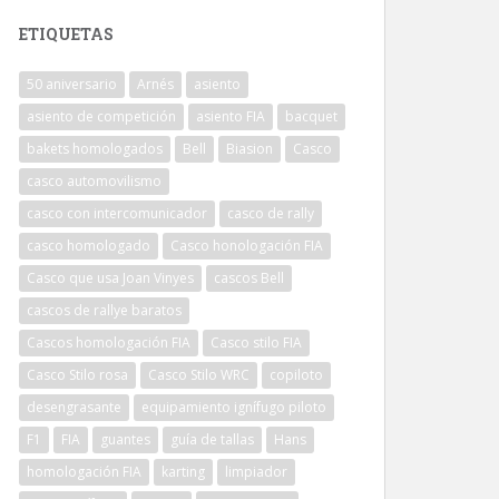
ETIQUETAS
50 aniversario
Arnés
asiento
asiento de competición
asiento FIA
bacquet
bakets homologados
Bell
Biasion
Casco
casco automovilismo
casco con intercomunicador
casco de rally
casco homologado
Casco honologación FIA
Casco que usa Joan Vinyes
cascos Bell
cascos de rallye baratos
Cascos homologación FIA
Casco stilo FIA
Casco Stilo rosa
Casco Stilo WRC
copiloto
desengrasante
equipamiento ignífugo piloto
F1
FIA
guantes
guía de tallas
Hans
homologación FIA
karting
limpiador