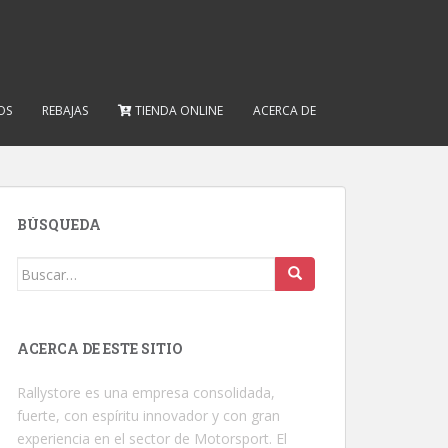
OS
REBAJAS
TIENDA ONLINE
ACERCA DE
BÚSQUEDA
Buscar:
ACERCA DE ESTE SITIO
Rallystore es una empresa consolidada,
fuerte, con espíritu innovador y con gran
experiencia en el sector de Motorsport. El