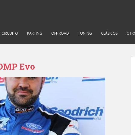
Y CIRCUITO
KARTING
OFF ROAD
TUNING
CLÁSICOS
OTR
OMP Evo