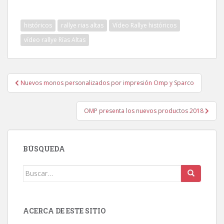
históricos
rallye rias altas
Vídeo Rallye históricos
vídeo rallye Rías Altas
Navegación
Nuevos monos personalizados por impresión Omp y Sparco
de
entradas
OMP presenta los nuevos productos 2018
BÚSQUEDA
Buscar:
ACERCA DE ESTE SITIO