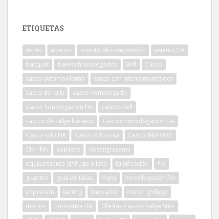
ETIQUETAS
Arnés
asiento
asiento de competición
asiento FIA
bacquet
bakets homologados
Bell
Casco
casco automovilismo
casco con intercomunicador
casco de rally
casco homologado
Casco honologación FIA
cascos Bell
cascos de rallye baratos
Cascos homologación FIA
Casco stilo FIA
Casco Stilo rosa
Casco Stilo WRC
CIK - FIA
copiloto
desengrasante
equipamiento ignífugo piloto
falsificación
FIA
guantes
guía de tallas
Hans
homologación FIA
impresión
karting
limpiador
mono ignífugo
monos
normativa FIA
Ofertas Cascos Rallye Stilo