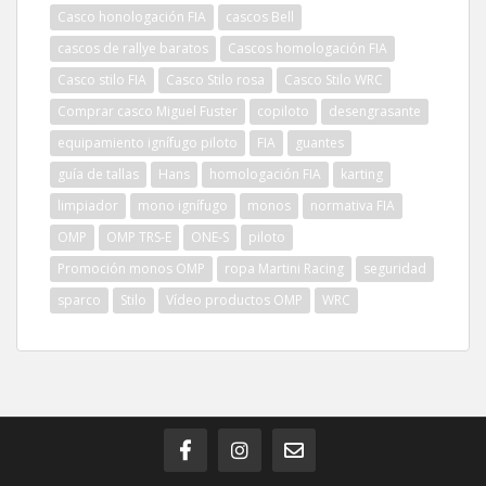
Casco honologación FIA
cascos Bell
cascos de rallye baratos
Cascos homologación FIA
Casco stilo FIA
Casco Stilo rosa
Casco Stilo WRC
Comprar casco Miguel Fuster
copiloto
desengrasante
equipamiento ignífugo piloto
FIA
guantes
guía de tallas
Hans
homologación FIA
karting
limpiador
mono ignífugo
monos
normativa FIA
OMP
OMP TRS-E
ONE-S
piloto
Promoción monos OMP
ropa Martini Racing
seguridad
sparco
Stilo
Vídeo productos OMP
WRC