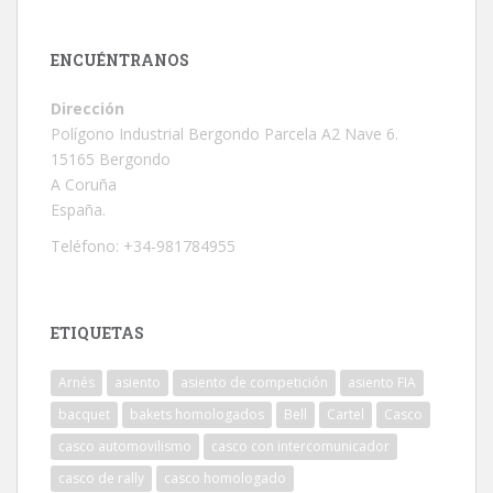
ENCUÉNTRANOS
Dirección
Polígono Industrial Bergondo Parcela A2 Nave 6.
15165 Bergondo
A Coruña
España.
Teléfono: +34-981784955
ETIQUETAS
Arnés
asiento
asiento de competición
asiento FIA
bacquet
bakets homologados
Bell
Cartel
Casco
casco automovilismo
casco con intercomunicador
casco de rally
casco homologado