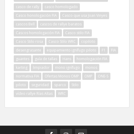
casco de rally
casco homologado
Casco honologación FIA
Casco que usa Joan Vinyes
cascos Bell
cascos de rallye baratos
Cascos homologación FIA
Casco stilo FIA
Casco Stilo rosa
Casco Stilo WRC
copiloto
desengrasante
equipamiento ignífugo piloto
F1
FIA
guantes
guía de tallas
Hans
homologación FIA
karting
limpiador
mono ignífugo
monos
normativa FIA
Ofertas Monos OMP
OMP
ONE-S
piloto
seguridad
sparco
Stilo
vídeo rallye Rías Altas
WRC