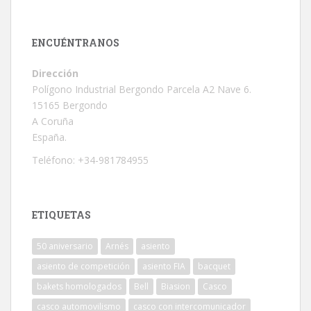
ENCUÉNTRANOS
Dirección
Polígono Industrial Bergondo Parcela A2 Nave 6.
15165 Bergondo
A Coruña
España.
Teléfono: +34-981784955
ETIQUETAS
50 aniversario
Arnés
asiento
asiento de competición
asiento FIA
bacquet
bakets homologados
Bell
Biasion
Casco
casco automovilismo
casco con intercomunicador