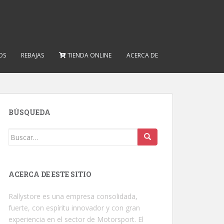
OS
REBAJAS
TIENDA ONLINE
ACERCA DE
BÚSQUEDA
Buscar:
ACERCA DE ESTE SITIO
Rallystore es una empresa consolidada,
fuerte, con espíritu innovador y con gran
experiencia en el sector de Motorsport. El