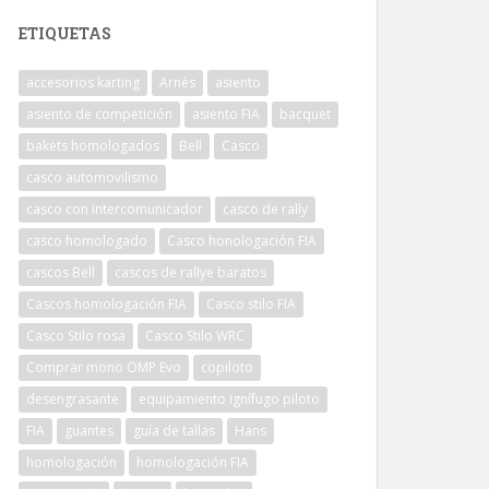
ETIQUETAS
accesorios karting
Arnés
asiento
asiento de competición
asiento FIA
bacquet
bakets homologados
Bell
Casco
casco automovilismo
casco con intercomunicador
casco de rally
casco homologado
Casco honologación FIA
cascos Bell
cascos de rallye baratos
Cascos homologación FIA
Casco stilo FIA
Casco Stilo rosa
Casco Stilo WRC
Comprar mono OMP Evo
copiloto
desengrasante
equipamiento ignífugo piloto
FIA
guantes
guía de tallas
Hans
homologación
homologación FIA